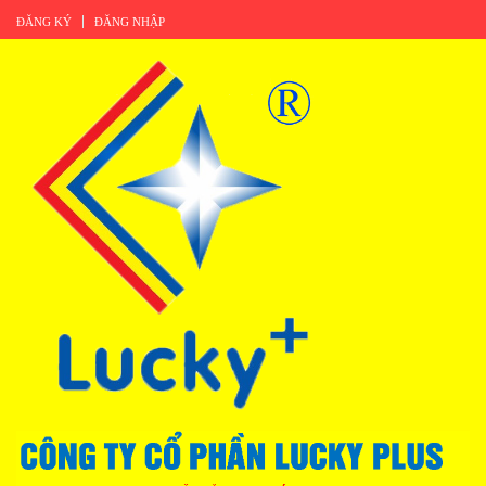
ĐĂNG KÝ
ĐĂNG NHẬP