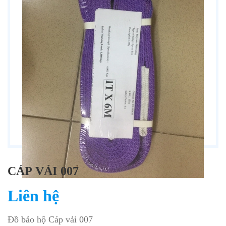
CÁP VẢI 007
Liên hệ
Đồ bảo hộ Cáp vải 007