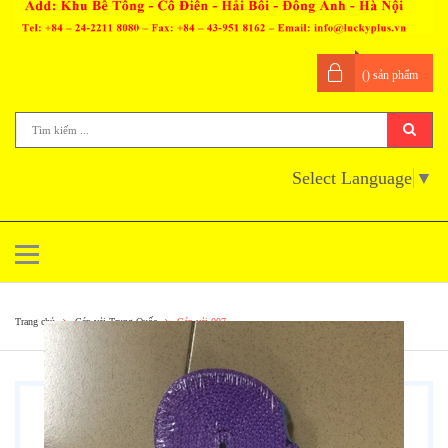
(
) sản phẩm
Select Language
▼
Trang chủ
Cáp vải Trung Quốc
Cáp vải 007