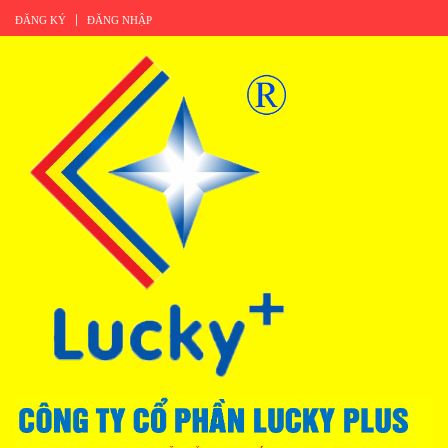
ĐĂNG KÝ
ĐĂNG NHẬP