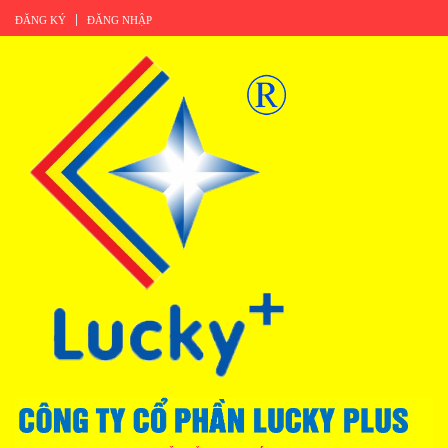
ĐĂNG KÝ
ĐĂNG NHẬP