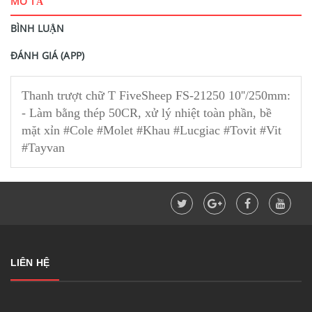
MÔ TẢ
BÌNH LUẬN
ĐÁNH GIÁ (APP)
Thanh trượt chữ T FiveSheep FS-21250 10''/250mm:
- Làm bằng thép 50CR, xử lý nhiệt toàn phần, bề
mặt xỉn #Cole #Molet #Khau #Lucgiac #Tovit #Vit
#Tayvan
LIÊN HỆ