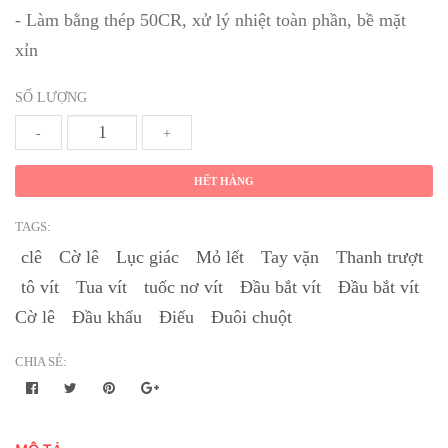
- Làm bằng thép 50CR, xử lý nhiệt toàn phần, bề mặt
xỉn
SỐ LƯỢNG
-
+
HẾT HÀNG
TAGS:
clê
Cờ lê
Lục giác
Mỏ lết
Tay vặn
Thanh trượt
tô vít
Tua vít
tuốc nơ vít
Đầu bắt vít
Đầu bắt vít
Cờ lê
Đầu khẩu
Điếu
Đuôi chuột
CHIA SẺ: