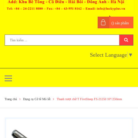
(
) sản phẩm
Select Language
▼
Trang chủ
Dụng cụ Cờ lê Mỏ lết
Thanh trượt chữ T FiveSheep FS-21250 10''/250mm