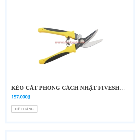
KÉO CẮT PHONG CÁCH NHẬT FIVESHEEP FJ-1028 8''/200MM
157.000₫
HẾT HÀNG