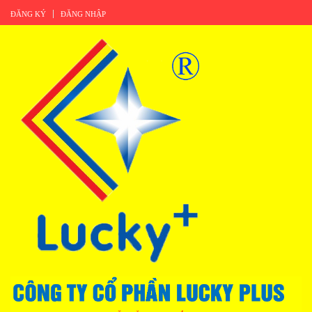
ĐĂNG KÝ
ĐĂNG NHẬP