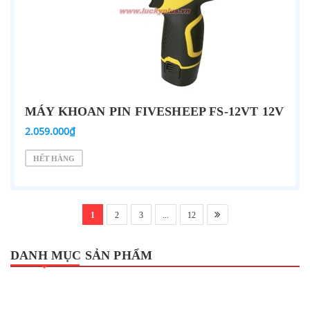
MÁY KHOAN PIN FIVESHEEP FS-12VT 12V
2.059.000₫
HẾT HÀNG
1
2
3
...
12
DANH MỤC SẢN PHẨM