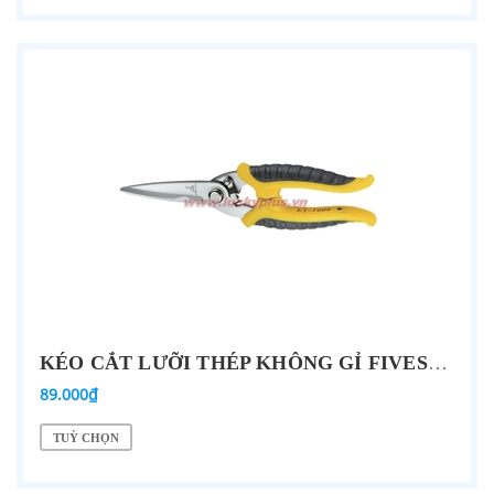
KÉO CẮT LƯỠI THÉP KHÔNG GỈ FIVESHEEP FJ-1007 7''/175MM, FS-1008 8''/200MM
89.000₫
TUỲ CHỌN