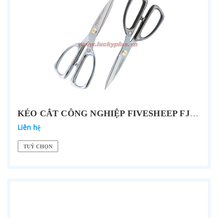
KÉO CẮT CÔNG NGHIỆP FIVESHEEP FJ-2018 8''/200MM, FJ-2028 8''/200MM
Liên hệ
TUỲ CHỌN