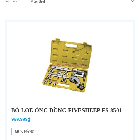
Sắp xếp :
BỘ LOE ỐNG ĐỒNG FIVESHEEP FS-85019(L)
999.999₫
MUA HÀNG