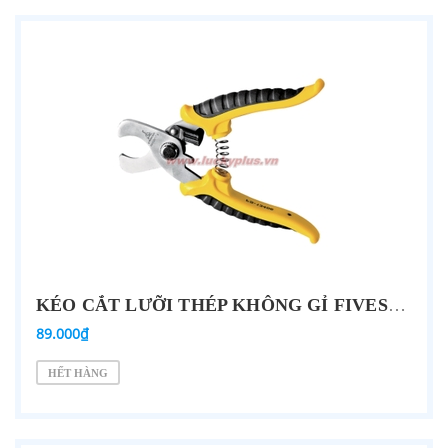
KÉO CẮT LƯỠI THÉP KHÔNG GỈ FIVESHEEP FS-13406 6''/160MM
89.000₫
HẾT HÀNG