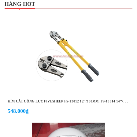
HÀNG HOT
K
ÌM CẮT CỘNG LỰC FIVESHEEP FS-13012 12''/300MM, FS-13014 14''/350MM, FS-13018 18''/450MM, FS-13024 24''/600MM…
548.000₫