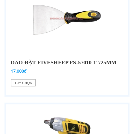
DAO ĐẶT FIVESHEEP FS-57010 1''/25MM, FS-57015 1.5''/38MM, FS-57020 2''/50MM, FS-57025 2.5''/65MM…
17.000₫
TUỲ CHỌN