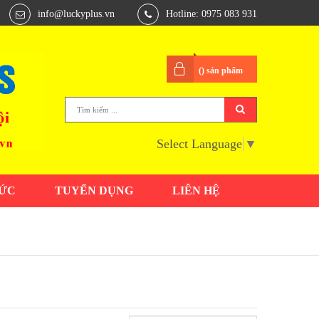
info@luckyplus.vn
Hotline: 0975 083 931
(
) sản phẩm
Select Language
▼
TỨC
TUYỂN DỤNG
LIÊN HỆ