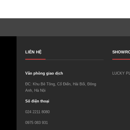
LIÊN HỆ
SHOWR
Văn phòng giao dịch
ĐC: Khu Bê Tông, Cổ Điển, Hải Bối, Đông
Anh, Hà Nội
Số điện thoại
024 2211 8080
0975 083 931