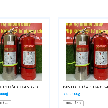
BÌNH CHỮA CHÁY GỐC NƯỚC CÔNG NGHỆ BỌC PHÂN TỬ F-500EA MODEL SLF-500 9L VỎ THÉP SƠN TĨNH ĐIỆN DKSL
.000₫
3.132.000₫
 HÀNG
MUA HÀNG