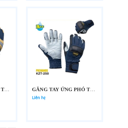
GĂNG TAY ỨNG PHÓ THẢM HỌA PROHANDS KC-230
GĂNG TAY ỨNG PHÓ THẢM HỌA PROHANDS KZT-250
Liên hệ