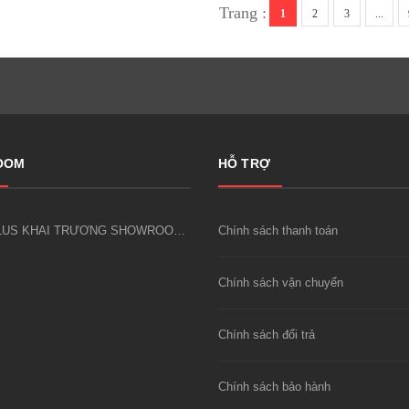
Trang :
1
2
3
...
OOM
HỖ TRỢ
LUCKY PLUS KHAI TRƯƠNG SHOWROOM CÔNG CỤ DỤNG CỤ KIM KHÍ FIVESHEEP ĐẦU TIÊN TẠI HÀ NỘI
Chính sách thanh toán
Chính sách vận chuyển
Chính sách đổi trả
Chính sách bảo hành