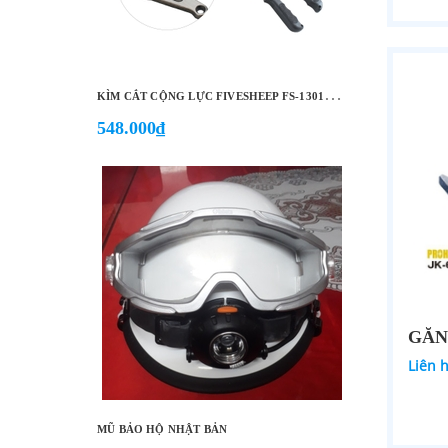
K
ÌM CẮT CỘNG LỰC FIVESHEEP FS-13012 12''/300MM, FS-13014 14''/350MM, FS-13018 18''/450MM, FS-13024 24''/600MM…
548.000₫
Liên 
MŨ BẢO HỘ NHẬT BẢN