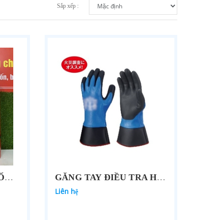
Sắp xếp :
BÌNH CHỮA CHÁY GỐC NƯỚC CÔNG NGHỆ BỌC PHÂN TỬ F-500EA MODEL SLF-500 9L VỎ INOX DKSL
GĂNG TAY ĐIỀU TRA HỎA HOẠN
Liên hệ