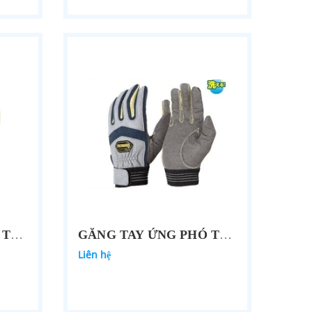
GĂNG TAY ỨNG PHÓ THẢM HỌA PROHANDS KY-221
GĂNG TAY ỨNG PHÓ THẢM HỌA PROHANDS JK-613
Liên hệ