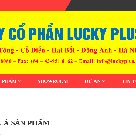
N PHẨM
SHOWROOM
DỰ ÁN
TIN 
CẢ SẢN PHẨM