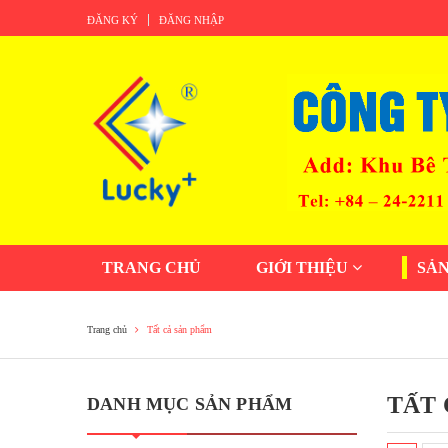
ĐĂNG KÝ
ĐĂNG NHẬP
TRANG CHỦ
GIỚI THIỆU
SẢ
Trang chủ
Tất cả sản phẩm
TẤT 
DANH MỤC SẢN PHẨM