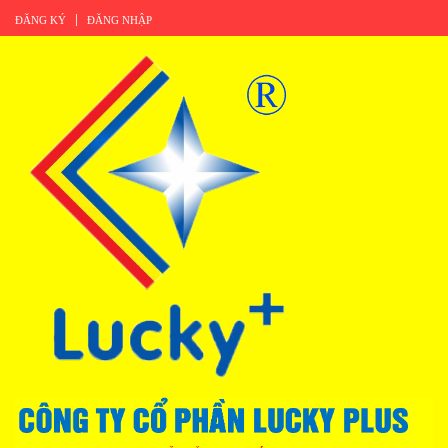
ĐĂNG KÝ
ĐĂNG NHẬP