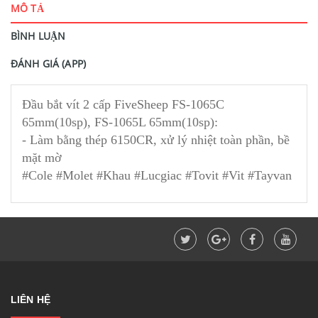
MÔ TẢ
BÌNH LUẬN
ĐÁNH GIÁ (APP)
Đầu bắt vít 2 cấp FiveSheep FS-1065C
65mm(10sp), FS-1065L 65mm(10sp):
- Làm bằng thép 6150CR, xử lý nhiệt toàn phần, bề
mặt mờ
#Cole #Molet #Khau #Lucgiac #Tovit #Vit #Tayvan
LIÊN HỆ