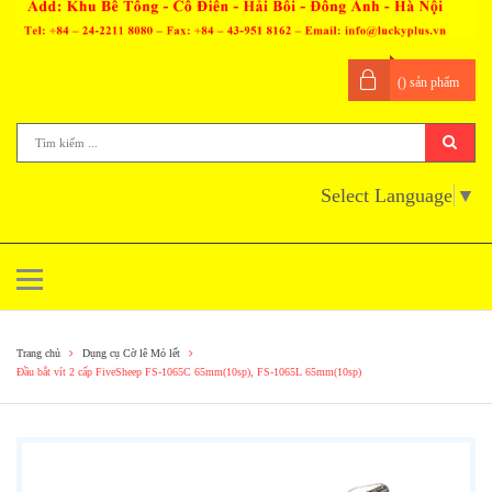
(
) sản phẩm
Select Language
▼
Trang chủ
Dụng cụ Cờ lê Mỏ lết
Đầu bắt vít 2 cấp FiveSheep FS-1065C 65mm(10sp), FS-1065L 65mm(10sp)