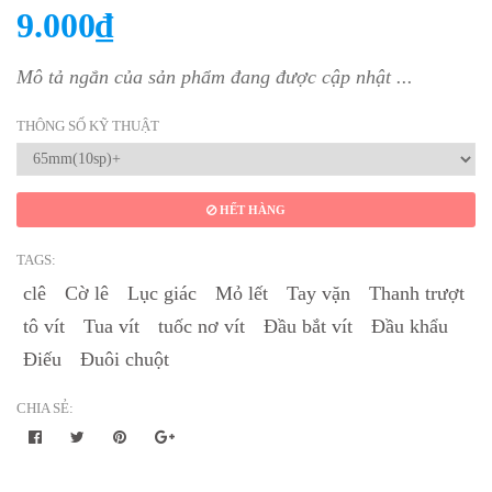
9.000₫
Mô tả ngắn của sản phẩm đang được cập nhật ...
THÔNG SỐ KỸ THUẬT
HẾT HÀNG
TAGS:
clê
Cờ lê
Lục giác
Mỏ lết
Tay vặn
Thanh trượt
tô vít
Tua vít
tuốc nơ vít
Đầu bắt vít
Đầu khẩu
Điếu
Đuôi chuột
CHIA SẺ: