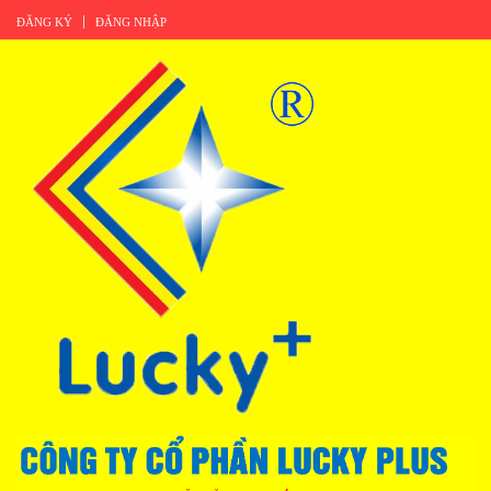
ĐĂNG KÝ
ĐĂNG NHẬP