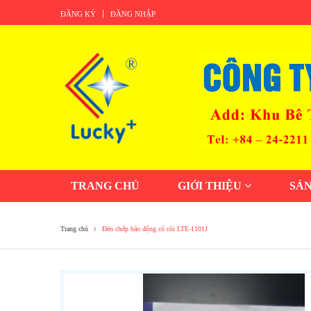
ĐĂNG KÝ
ĐĂNG NHẬP
TRANG CHỦ
GIỚI THIỆU
SẢ
Trang chủ
Đèn chớp báo động có còi LTE-1101J