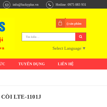
info@luckyplus.vn
Hotline: 0975 083 931
(
) sản phẩm
Select Language
▼
TỨC
TUYỂN DỤNG
LIÊN HỆ
CÒI LTE-1101J