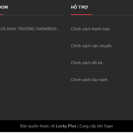
OOM
HỖ TRỢ
LUCKY PLUS KHAI TRƯƠNG SHOWROOM CÔNG CỤ DỤNG CỤ KIM KHÍ FIVESHEEP ĐẦU TIÊN TẠI HÀ NỘI
Chính sách thanh toán
Chính sách vận chuyển
Chính sách đổi trả
Chính sách bảo hành
Bản quyền thuộc về
Lucky Plus
|
Cung cấp bởi Sapo