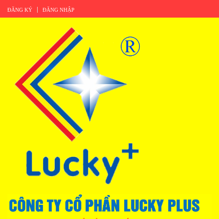
ĐĂNG KÝ
ĐĂNG NHẬP