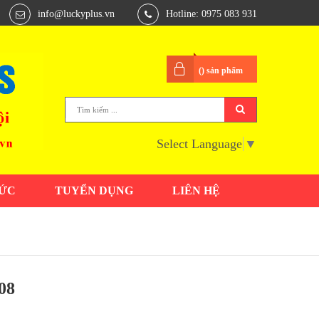
info@luckyplus.vn
Hotline: 0975 083 931
(
) sản phẩm
Select Language
▼
TỨC
TUYỂN DỤNG
LIÊN HỆ
08