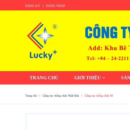
ĐĂNG KÝ
ĐĂNG NHẬP
TRANG CHỦ
GIỚI THIỆU
SẢ
Trang chủ
Găng tay chống cháy Nhật Bản
Găng tay chống cháy 08