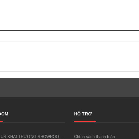
OOM
HỖ TRỢ
LUCKY PLUS KHAI TRƯƠNG SHOWROOM CÔNG CỤ DỤNG CỤ KIM KHÍ FIVESHEEP ĐẦU TIÊN TẠI HÀ NỘI
Chính sách thanh toán