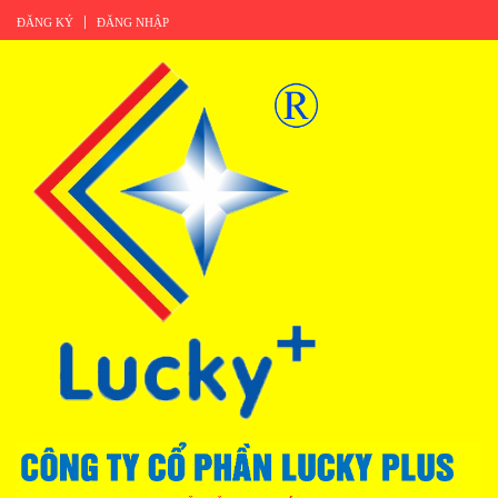
ĐĂNG KÝ
ĐĂNG NHẬP