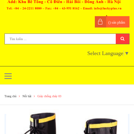
(
) sản phẩm
Select Language
▼
Trang chủ
Nổi bật
Giày chống cháy 03