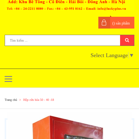
(
) sản phẩm
Select Language
▼
Trang chủ
Hộp cứu hỏa 50 - 40 -18