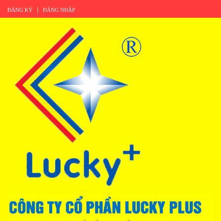
ĐĂNG KÝ
ĐĂNG NHẬP