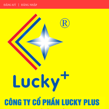
ĐĂNG KÝ
ĐĂNG NHẬP