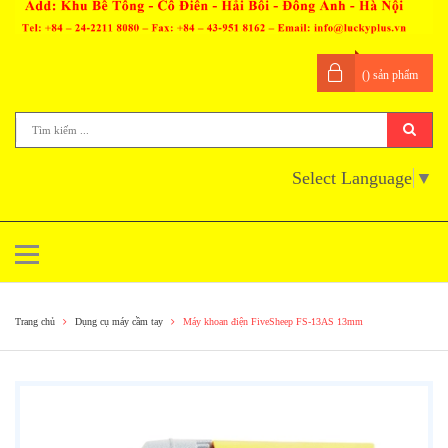
(
) sản phẩm
Select Language
▼
Trang chủ
Dụng cụ máy cầm tay
Máy khoan điện FiveSheep FS-13AS 13mm