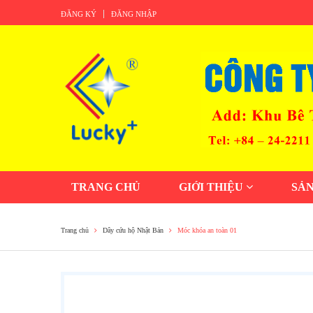
ĐĂNG KÝ
ĐĂNG NHẬP
TRANG CHỦ
GIỚI THIỆU
SẢ
Trang chủ
Dây cứu hộ Nhật Bản
Móc khóa an toàn 01