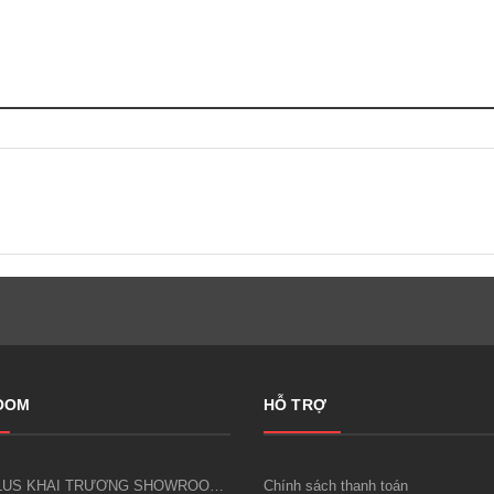
OOM
HỖ TRỢ
LUCKY PLUS KHAI TRƯƠNG SHOWROOM CÔNG CỤ DỤNG CỤ KIM KHÍ FIVESHEEP ĐẦU TIÊN TẠI HÀ NỘI
Chính sách thanh toán