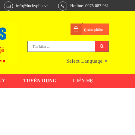
info@luckyplus.vn
Hotline: 0975 083 931
(
) sản phẩm
Select Language
▼
TỨC
TUYỂN DỤNG
LIÊN HỆ