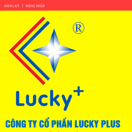
ĐĂNG KÝ
ĐĂNG NHẬP