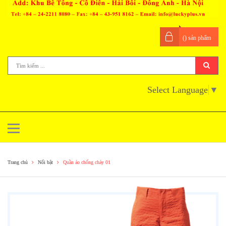
(
) sản phẩm
Select Language
▼
Trang chủ
Nổi bật
Quần áo chống cháy 01