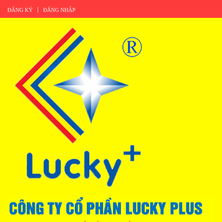
ĐĂNG KÝ
ĐĂNG NHẬP