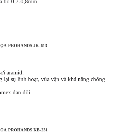
Da bò 0,7-0,8mm.
ỌA PROHANDS JK-613
ợi aramid.
 lại sự linh hoạt, vừa vặn và khả năng chống
Nomex đan đôi.
cố: Da tổng hợp độ bền cao.
 cố: Da tổng hợp dập nổi.
 3L
GĂNG TAY ỨNG PHÓ THẢM HỌA PROHANDS KB-231