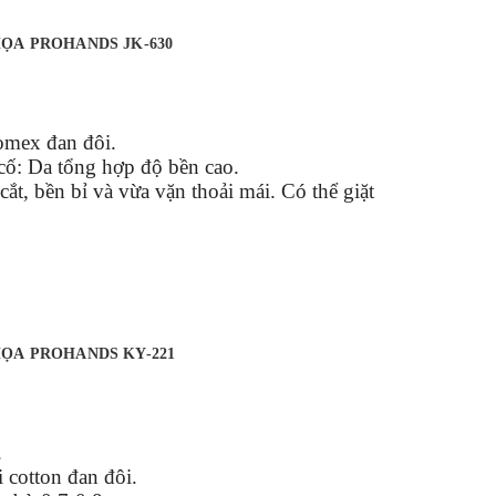
ỌA PROHANDS JK-630
Nomex đan đôi.
cố: Da tổng hợp độ bền cao.
ắt, bền bỉ và vừa vặn thoải mái.
Có thể giặt
ỌA PROHANDS KY-221
.
i cotton đan đôi.