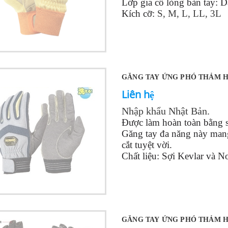
Lớp gia cố lòng bàn tay: 
Kích cỡ:
S, M, L, LL, 3L
GĂNG TAY ỨNG PHÓ THẢM H
Liên hệ
Nhập khẩu Nhật Bản.
Được làm hoàn toàn bằng s
Găng tay đa năng này mang
cắt tuyệt vời.
Chất liệu: Sợi Kevlar và 
Phần mu bàn tay được gia 
Phần lòng bàn tay được gia
Kích cỡ: SS,
S, M, L, LL,