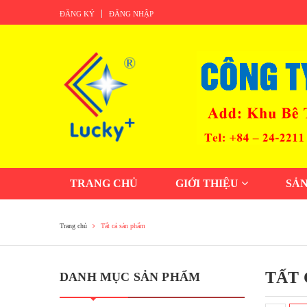
ĐĂNG KÝ
ĐĂNG NHẬP
TRANG CHỦ
GIỚI THIỆU
SẢ
Trang chủ
Tất cả sản phẩm
TẤT 
DANH MỤC SẢN PHẨM