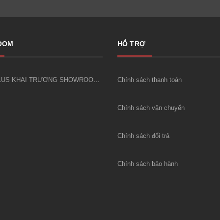
OOM
HỖ TRỢ
LUCKY PLUS KHAI TRƯƠNG SHOWROOM CÔNG CỤ DỤNG CỤ KIM KHÍ FIVESHEEP ĐẦU TIÊN TẠI HÀ NỘI
Chính sách thanh toán
Chính sách vận chuyển
Chính sách đổi trả
Chính sách bảo hành