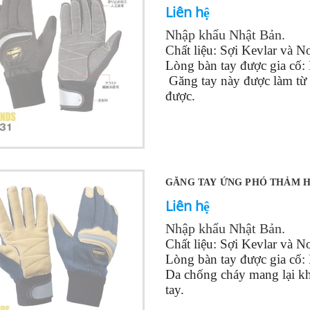
Liên hệ
Nhập khẩu Nhật Bản.
Chất liệu: Sợi Kevlar và 
Lòng bàn tay được gia cố:
Găng tay này
được làm từ 
được.
Kích cỡ:
S, M, L, LL, 3L
GĂNG TAY ỨNG PHÓ THẢM H
Liên hệ
Nhập khẩu Nhật Bản.
Chất liệu: Sợi Kevlar và 
Lòng bàn tay được gia cố
Da chống cháy mang lại kh
tay.
Kích cỡ:
S, M, L, LL, 3L