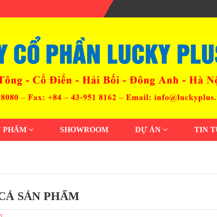
N PHẨM
SHOWROOM
DỰ ÁN
TIN 
CẢ SẢN PHẨM