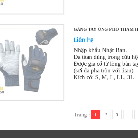
GĂNG TAY ỨNG PHÓ THẢM H
Liên hệ
Nhập khẩu Nhật Bản.
Da titan dùng trong cứu hộ 
Được gia cố từ lòng bàn ta
(sợi da pha trộn với titan).
Kích cỡ:
S, M, L, LL, 3L
Trang :
1
2
3
...