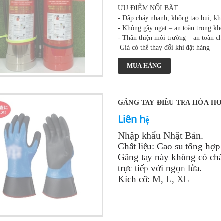
ƯU ĐIỂM NỔI BẬT:
- Dập cháy nhanh, không tạo bụi, kh
- Không gây ngạt – an toàn trong kh
- Thân thiện môi trường – an toàn c
Giá có thể thay đổi khi đặt hàng
MUA HÀNG
GĂNG TAY ĐIỀU TRA HỎA H
Liên hệ
Nhập khẩu Nhật Bản.
Chất liệu: Cao su tổng hợp
Găng tay này không có chấ
trực tiếp với ngọn lửa.
Kích cỡ:
M, L, XL