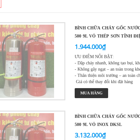
BÌNH CHỮA CHÁY GỐC NƯỚC
500 9L VỎ THÉP SƠN TĨNH Đ
1.944.000₫
ƯU ĐIỂM NỔI BẬT:
- Dập cháy nhanh, không tạo bụi, kh
- Không gây ngạt – an toàn trong kh
- Thân thiện môi trường – an toàn c
Giá có thể thay đổi khi đặt hàng
MUA HÀNG
BÌNH CHỮA CHÁY GỐC NƯỚC
500 9L VỎ INOX DKSL
3.132.000₫