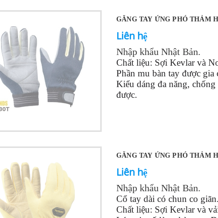
GĂNG TAY ỨNG PHÓ THẢM H
Liên hệ
Nhập khẩu Nhật Bản.
Chất liệu: Sợi Kevlar và 
Phần mu bàn tay được gia 
Kiểu dáng đa năng, chống c
được.
Kích cỡ:
S, M, L, LL, 3L
GĂNG TAY ỨNG PHÓ THẢM H
Liên hệ
Nhập khẩu Nhật Bản.
Cổ tay dài có chun co giãn
Chất liệu: Sợi Kevlar và vả