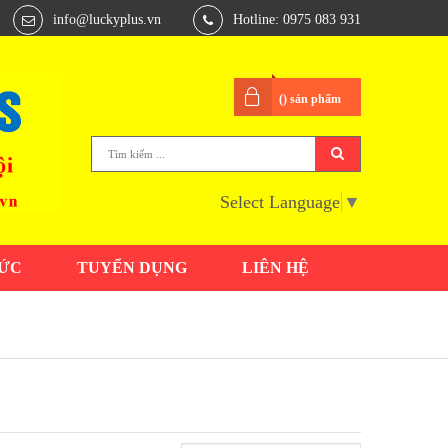
info@luckyplus.vn
Hotline: 0975 083 931
(
) sản phẩm
Select Language
▼
TỨC
TUYỂN DỤNG
LIÊN HỆ