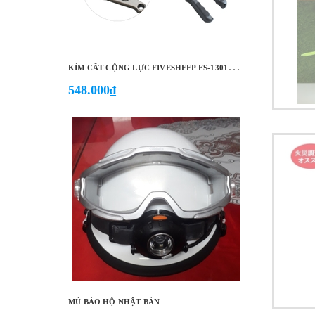
K
ÌM CẮT CỘNG LỰC FIVESHEEP FS-13012 12''/300MM, FS-13014 14''/350MM, FS-13018 18''/450MM, FS-13024 24''/600MM…
548.000₫
MŨ BẢO HỘ NHẬT BẢN