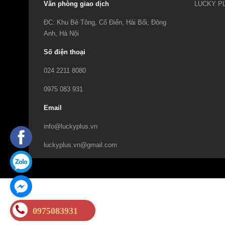
Văn phòng giao dịch
ĐC: Khu Bê Tông, Cổ Điển, Hải Bối, Đông
Anh, Hà Nội
Số điện thoại
024 2211 8080
0975 083 931
Email
info@luckyplus.vn
luckyplus.vn@gmail.com
0975083931