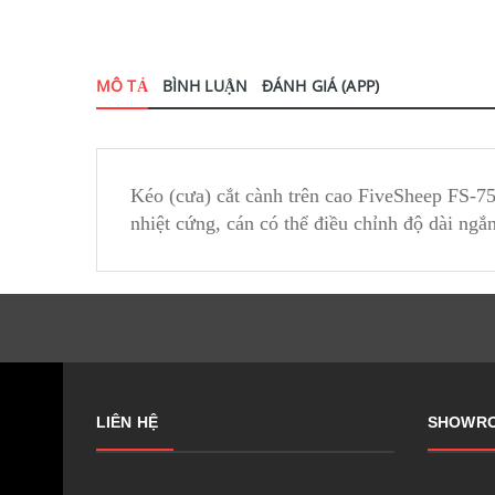
MÔ TẢ
BÌNH LUẬN
ĐÁNH GIÁ (APP)
Kéo (cưa) cắt cành trên cao FiveSheep FS-7
nhiệt cứng, cán có thể điều chỉnh độ dài ng
LIÊN HỆ
SHOWR