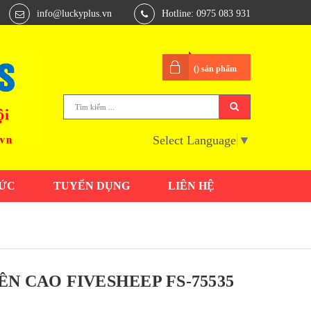
info@luckyplus.vn
Hotline: 0975 083 931
(
) sản phẩm
Select Language
▼
TỨC
TUYỂN DỤNG
LIÊN HỆ
N CAO FIVESHEEP FS-75535