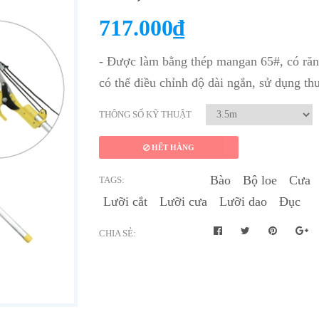
717.000₫
- Được làm bằng thép mangan 65#, có răng
có thể điều chỉnh độ dài ngắn, sử dụng thu
THÔNG SỐ KỸ THUẬT
HẾT HÀNG
Bào
Bộ loe
Cưa
TAGS:
Lưỡi cắt
Lưỡi cưa
Lưỡi dao
Đục
CHIA SẺ: