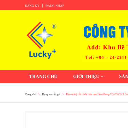
ĐĂNG KÝ
ĐĂNG NHẬP
TRANG CHỦ
GIỚI THIỆU
SẢ
Trang chủ
Dụng cụ cắt gọt
Kéo (cưa) cắt cành trên cao FiveSheep FS-75535 3.