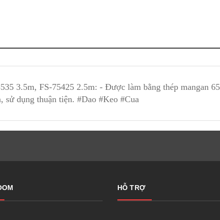
5535 3.5m, FS-75425 2.5m: - Được làm bằng thép mangan 65#
ắn, sử dụng thuận tiện. #Dao #Keo #Cua
OOM
HỖ TRỢ