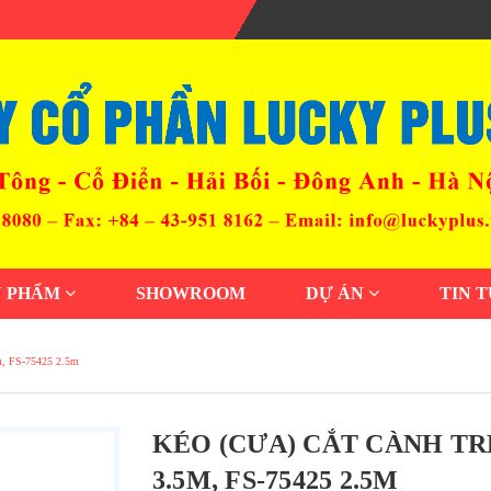
N PHẨM
SHOWROOM
DỰ ÁN
TIN 
5m, FS-75425 2.5m
KÉO (CƯA) CẮT CÀNH TRÊ
3.5M, FS-75425 2.5M