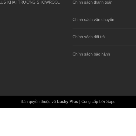
LUCKY PLUS KHAI TRƯƠNG SHOWROOM CÔNG CỤ DỤNG CỤ KIM KHÍ FIVESHEEP ĐẦU TIÊN TẠI HÀ NỘI
Chính sách thanh toán
Chính sách vận chuyển
Chính sách đổi trả
Chính sách bảo hành
Bản quyền thuộc về
Lucky Plus
|
Cung cấp bởi Sapo