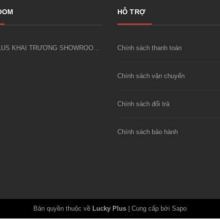
OOM
HỖ TRỢ
LUCKY PLUS KHAI TRƯƠNG SHOWROOM CÔNG CỤ DỤNG CỤ KIM KHÍ FIVESHEEP ĐẦU TIÊN TẠI HÀ NỘI
Chính sách thanh toán
Chính sách vận chuyển
Chính sách đổi trả
Chính sách bảo hành
Bản quyền thuộc về
Lucky Plus
|
Cung cấp bởi Sapo