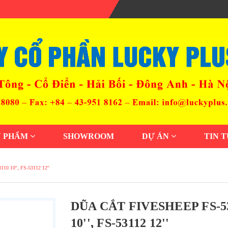
N PHẨM
SHOWROOM
DỰ ÁN
TIN 
110 10'', FS-53112 12''
DŨA CẮT FIVESHEEP FS-53106
10'', FS-53112 12''