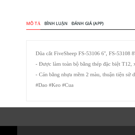
MÔ TẢ
BÌNH LUẬN
ĐÁNH GIÁ (APP)
Dũa cắt FiveSheep FS-53106 6'', FS-53108 8''
- Được làm toàn bộ bằng thép đặc biệt T12, x
- Cán bằng nhựa mềm 2 màu, thuận tiện sử 
#Dao #Keo #Cua