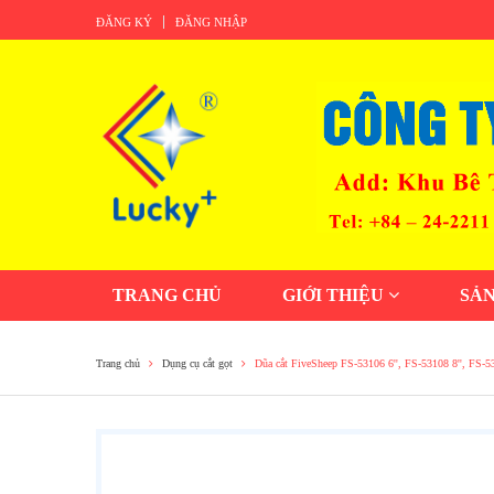
ĐĂNG KÝ
ĐĂNG NHẬP
TRANG CHỦ
GIỚI THIỆU
SẢ
Trang chủ
Dụng cụ cắt gọt
Dũa cắt FiveSheep FS-53106 6'', FS-53108 8'', FS-53