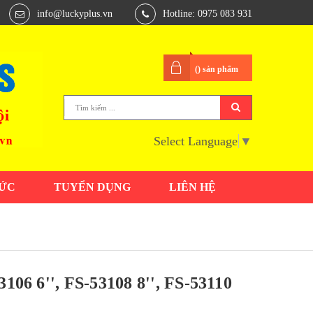
info@luckyplus.vn
Hotline: 0975 083 931
(
) sản phẩm
Select Language
▼
TỨC
TUYỂN DỤNG
LIÊN HỆ
 6'', FS-53108 8'', FS-53110