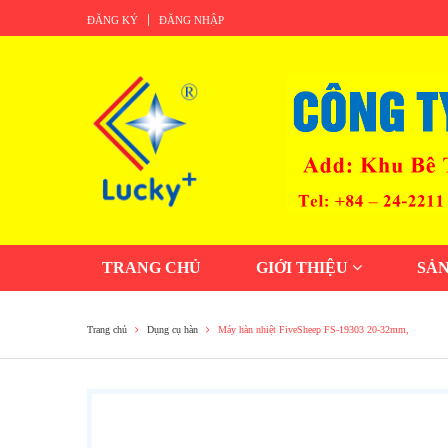
ĐĂNG KÝ
ĐĂNG NHẬP
TRANG CHỦ
GIỚI THIỆU
SẢ
Trang chủ
Dụng cụ hàn
Máy hàn nhiệt FiveSheep FS-19303 20-32mm,