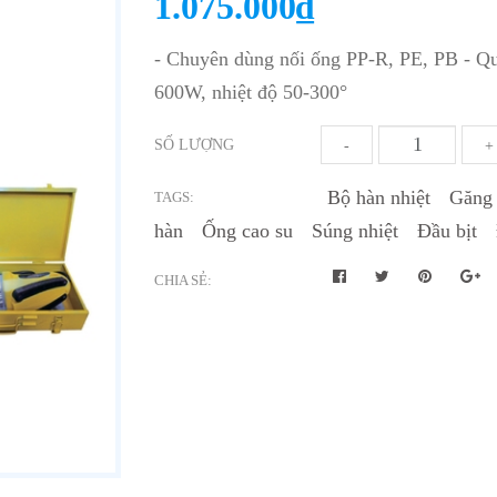
1.075.000₫
- Chuyên dùng nối ống PP-R, PE, PB - 
600W, nhiệt độ 50-300°
SỐ LƯỢNG
-
+
Bộ hàn nhiệt
Găng 
TAGS:
hàn
Ống cao su
Súng nhiệt
Đầu bịt
CHIA SẺ: