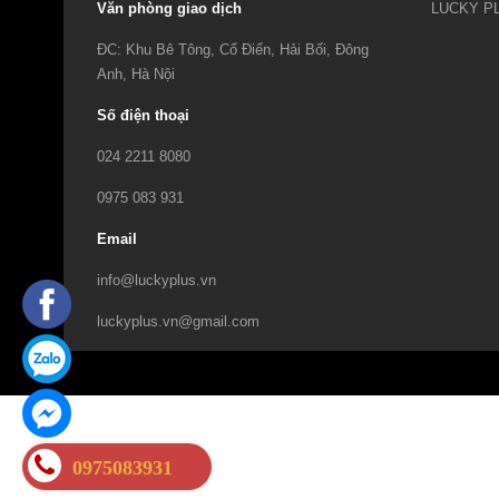
Văn phòng giao dịch
ĐC: Khu Bê Tông, Cổ Điển, Hải Bối, Đông
Anh, Hà Nội
Số điện thoại
024 2211 8080
0975 083 931
Email
info@luckyplus.vn
luckyplus.vn@gmail.com
0975083931