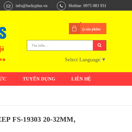
info@luckyplus.vn
Hotline: 0975 083 931
(
) sản phẩm
Select Language
▼
TỨC
TUYỂN DỤNG
LIÊN HỆ
P FS-19303 20-32MM,