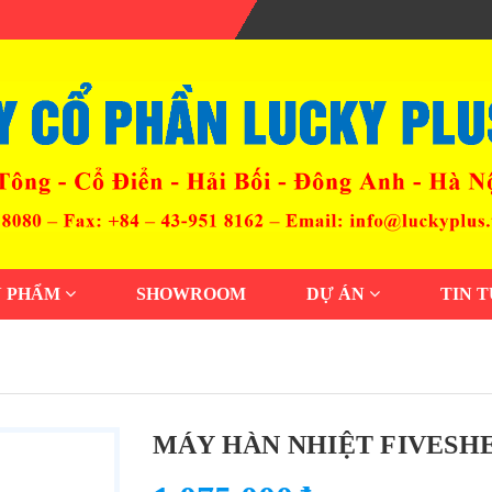
N PHẨM
SHOWROOM
DỰ ÁN
TIN 
MÁY HÀN NHIỆT FIVESHEE