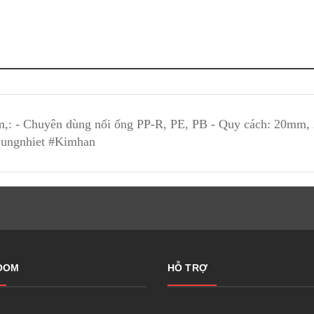
,: - Chuyên dùng nối ống PP-R, PE, PB - Quy cách: 20mm,
Sungnhiet #Kimhan
OOM
HỖ TRỢ