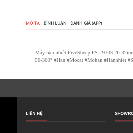
MÔ TẢ
BÌNH LUẬN
ĐÁNH GIÁ (APP)
Máy hàn nhiệt FiveSheep FS-19303 20-32mm
50-300° #Han #Mocat #Mohan #Hannhiet #
LIÊN HỆ
SHOWR