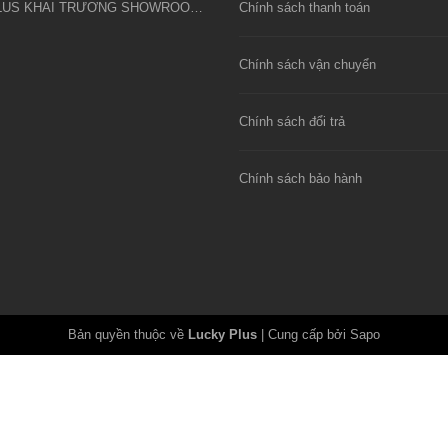
LUCKY PLUS KHAI TRƯƠNG SHOWROOM CÔNG CỤ DỤNG CỤ KIM KHÍ FIVESHEEP ĐẦU TIÊN TẠI HÀ NỘI
Chính sách thanh toán
Chính sách vận chuyển
Chính sách đổi trả
Chính sách bảo hành
Bản quyền thuộc về
Lucky Plus
|
Cung cấp bởi Sapo