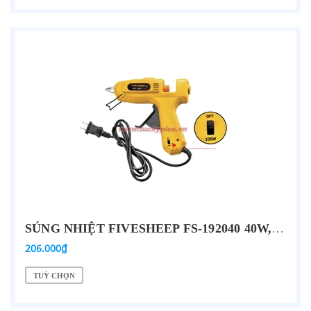
SÚNG NHIỆT FIVESHEEP FS-192040 40W, FS-192060 60W, FS-192080 80W, FS-192100 100W
206.000₫
TUỲ CHỌN