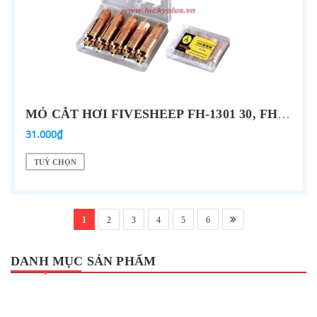
MỎ CẮT HƠI FIVESHEEP FH-1301 30, FH-1302 30, FH-1303 30, FH-1101 100…
31.000₫
TUỲ CHỌN
1
2
3
4
5
6
DANH MỤC SẢN PHẨM