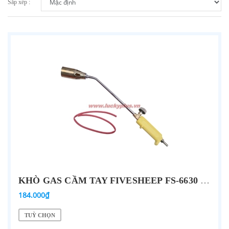
Sắp xếp :
KHÒ GAS CẦM TAY FIVESHEEP FS-6630 30, FS-663 35, FS-6650 50
184.000₫
TUỲ CHỌN