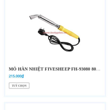
MỎ HÀN NHIỆT FIVESHEEP FH-93080 80W, FH-93100 100W, FH-93150 150W, FH-93200 200W…
215.000₫
TUỲ CHỌN