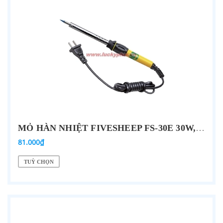
MỎ HÀN NHIỆT FIVESHEEP FS-30E 30W, FS-40E 40W, FS-50E 50W, FS-60E 60W…
81.000₫
TUỲ CHỌN