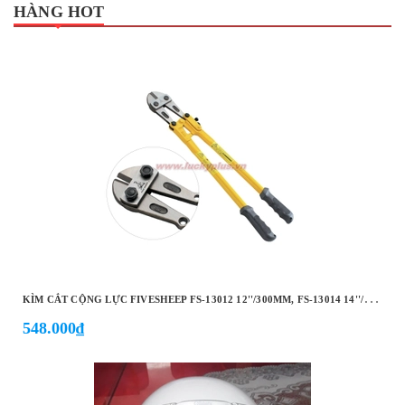
HÀNG HOT
K
ÌM CẮT CỘNG LỰC FIVESHEEP FS-13012 12''/300MM, FS-13014 14''/350MM, FS-13018 18''/450MM, FS-13024 24''/600MM…
548.000₫