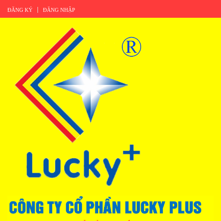
ĐĂNG KÝ
ĐĂNG NHẬP