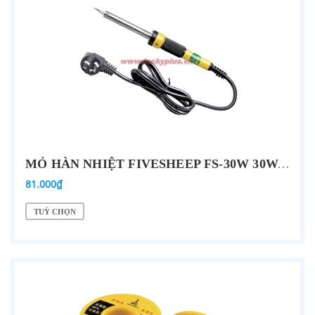
MỎ HÀN NHIỆT FIVESHEEP FS-30W 30W, FS-40W 40W, FS-50W 50W, FS-60W 60W…
81.000₫
TUỲ CHỌN