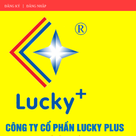
ĐĂNG KÝ
ĐĂNG NHẬP