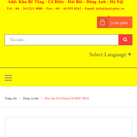
(
) sản phẩm
Select Language
▼
Trang chủ
Dụng cụ hàn
Kìm hàn FiveSheep FH-800F 800A