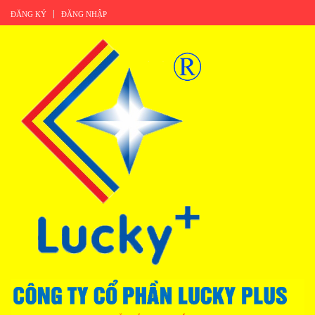
ĐĂNG KÝ
ĐĂNG NHẬP