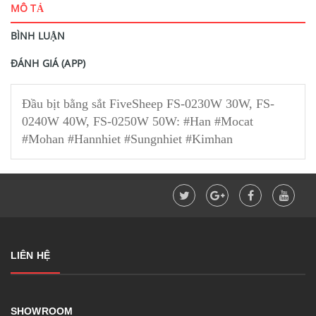
MÔ TẢ
BÌNH LUẬN
ĐÁNH GIÁ (APP)
Đầu bịt bằng sắt FiveSheep FS-0230W 30W, FS-
0240W 40W, FS-0250W 50W: #Han #Mocat
#Mohan #Hannhiet #Sungnhiet #Kimhan
LIÊN HỆ
SHOWROOM