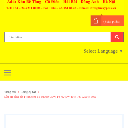
(
) sản phẩm
Select Language
▼
Trang chủ
Dụng cụ hàn
Đầu bịt bằng sắt FiveSheep FS-0230W 30W, FS-0240W 40W, FS-0250W 50W