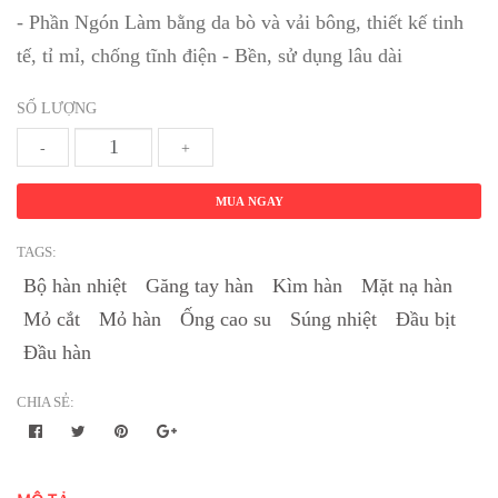
- Phần Ngón Làm bằng da bò và vải bông, thiết kế tinh
tế, tỉ mỉ, chống tĩnh điện - Bền, sử dụng lâu dài
SỐ LƯỢNG
-
+
MUA NGAY
TAGS:
Bộ hàn nhiệt
Găng tay hàn
Kìm hàn
Mặt nạ hàn
Mỏ cắt
Mỏ hàn
Ống cao su
Súng nhiệt
Đầu bịt
Đầu hàn
CHIA SẺ: