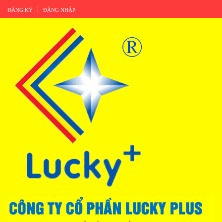
ĐĂNG KÝ
ĐĂNG NHẬP