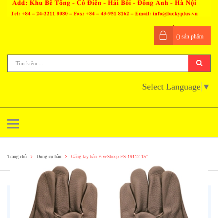
(
) sản phẩm
Select Language
▼
Trang chủ
Dụng cụ hàn
Găng tay hàn FiveSheep FS-19112 15''