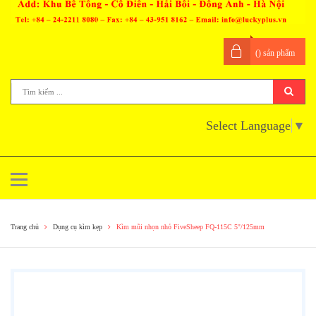
(
) sản phẩm
Select Language
▼
Trang chủ
Dụng cụ kìm kẹp
Kìm mũi nhọn nhỏ FiveSheep FQ-115C 5''/125mm