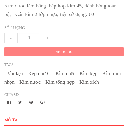
Kìm được làm bằng thép hợp kim 45, đánh bóng toàn
bộ; - Cán kìm 2 lớp nhựa, tiện sử dụng.I60
SỐ LƯỢNG
-
+
HẾT HÀNG
TAGS:
Bàn kẹp
Kẹp chữ C
Kìm chết
Kìm kẹp
Kìm mũi
nhọn
Kìm nước
Kìm tổng hợp
Kìm xích
CHIA SẺ:
MÔ TẢ