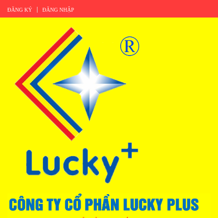
ĐĂNG KÝ
ĐĂNG NHẬP