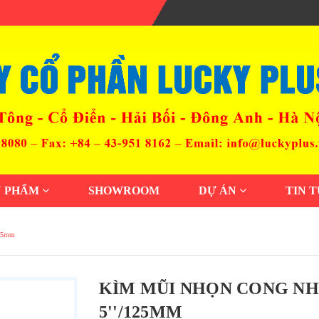
N PHẨM
SHOWROOM
DỰ ÁN
TIN 
125mm
KÌM MŨI NHỌN CONG NH
5''/125MM