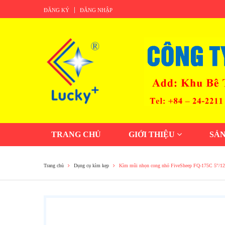
ĐĂNG KÝ
ĐĂNG NHẬP
TRANG CHỦ
GIỚI THIỆU
SẢ
Trang chủ
Dụng cụ kìm kẹp
Kìm mũi nhọn cong nhỏ FiveSheep FQ-175C 5''/