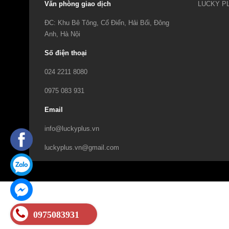
Văn phòng giao dịch
ĐC: Khu Bê Tông, Cổ Điển, Hải Bối, Đông
Anh, Hà Nội
Số điện thoại
024 2211 8080
0975 083 931
Email
info@luckyplus.vn
luckyplus.vn@gmail.com
0975083931