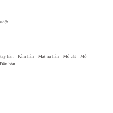
hật ...
tay hàn
Kìm hàn
Mặt nạ hàn
Mỏ cắt
Mỏ
Đầu hàn