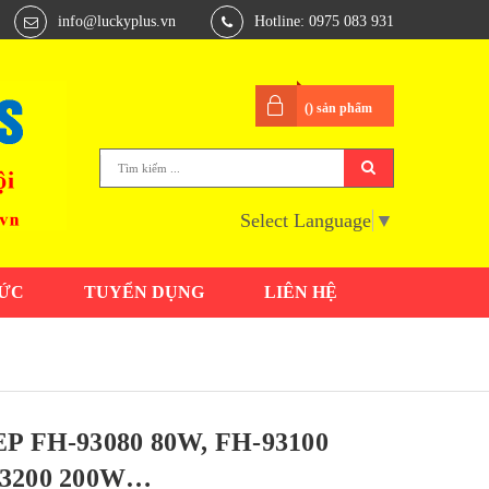
info@luckyplus.vn
Hotline: 0975 083 931
(
) sản phẩm
Select Language
▼
TỨC
TUYỂN DỤNG
LIÊN HỆ
 FH-93080 80W, FH-93100
93200 200W…