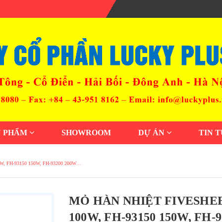
N PHẨM
SHOWROOM
DỰ ÁN
TIN 
00W, FH-93150 150W, FH-93200 200W…
MỎ HÀN NHIỆT FIVESHEEP
100W, FH-93150 150W, FH-