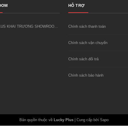
OOM
HỖ TRỢ
LUCKY PLUS KHAI TRƯƠNG SHOWROOM CÔNG CỤ DỤNG CỤ KIM KHÍ FIVESHEEP ĐẦU TIÊN TẠI HÀ NỘI
Chính sách thanh toán
Chính sách vận chuyển
Chính sách đổi trả
Chính sách bảo hành
Bản quyền thuộc về
Lucky Plus
|
Cung cấp bởi Sapo