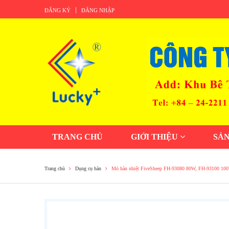
ĐĂNG KÝ
ĐĂNG NHẬP
TRANG CHỦ
GIỚI THIỆU
SẢ
Trang chủ
Dụng cụ hàn
Mỏ hàn nhiệt FiveSheep FH-93080 80W, FH-93100 1