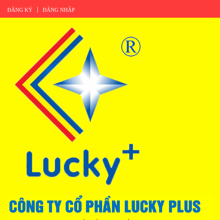
ĐĂNG KÝ
ĐĂNG NHẬP