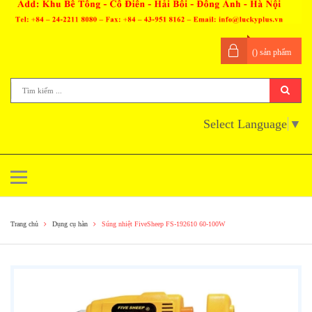
(
) sản phẩm
Select Language
▼
Trang chủ
Dụng cụ hàn
Súng nhiệt FiveSheep FS-192610 60-100W